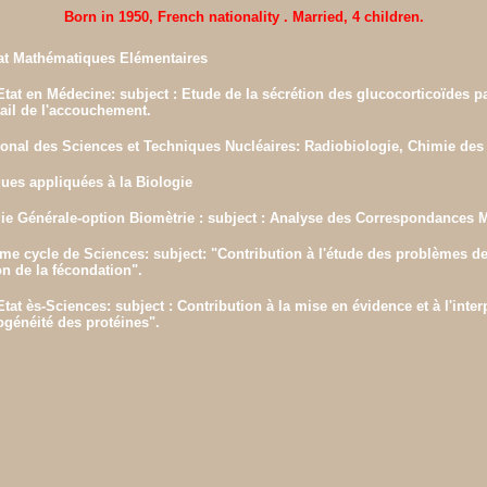
Born in 1950, French nationality . Married, 4 children.
at Mathématiques Elémentaires
Etat en Médecine: subject : Etude de la sécrétion des glucocorticoïdes pa
vail de l'accouchement.
tional des Sciences et Techniques Nucléaires: Radiobiologie, Chimie de
ues appliquées à la Biologie
e Générale-option Biomètrie : subject : Analyse des Correspondances M
me cycle de Sciences: subject: "Contribution à l'étude des problèmes de l
n de la fécondation".
Etat ès-Sciences: subject : Contribution à la mise en évidence et à l'inter
généité des protéines".