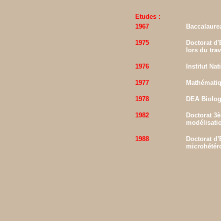
Etudes :
1967
Baccalaure
1975
Doctorat d'
lors du tra
1976
Institut Na
1977
Mathématiq
1978
DEA Biologi
1982
Doctorat 3è
modélisatio
1988
Doctorat d'
microhétéro