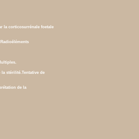
r la corticosurrénale foetale
s Radioéléments
ultiples.
a stérilité.Tentative de
prétation de la