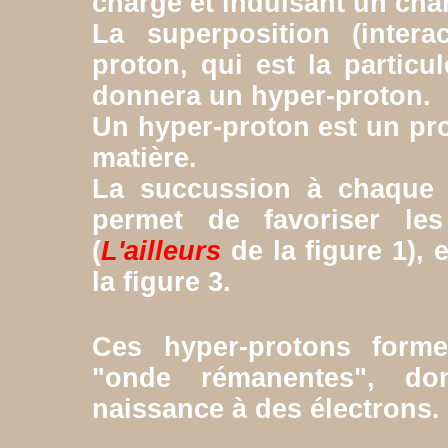
chargé et induisant un ch
La superposition (intera
proton, qui est la particu
donnera un hyper-proton.
Un hyper-proton est un prot
matière.
La succussion à chaque 
permet de favoriser les 
(
L'ailleurs
de la figure 1),
la figure 3.
Ces hyper-protons forme
"onde rémanentes", do
naissance à des électrons.