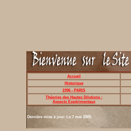
Accueil
Historique
1996 - PARIS
Théories des Hautes Dilutions :
Aspects Expérimentaux
Dernière mise à jour: Le 7 mai 2005